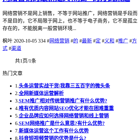
网络营销不是网上销售，不等于网站推广，网络营销是手段而
不是目的，它不局限于网上，也不等于电子商务，它不是孤立
存在的，不能脱离一般营销环境...
枫叶
2020-10-05
334
#
网络营销
#
的
#
最新
#
定
#
义和
#
推广
#
方
式
#
渠道
共1页/1条
热门文章
1.
头条运营实战干货|我靠三五百字的微头条
2.
全网新媒体运营解析
3.
SEM推广相对传统营销推广有什么优势?
4.
唯有优质内容网站SEO优化才能在困难重重
5.
企业品牌应如何选择网络营销和线上营销
6.
SEM网络推广是什么意思?有什么优势?
7.
新媒体运营这个工作有什么优势
8.
抖音短视频营销的优势是什么?