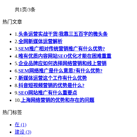
共1页/3条
热门文章
1.
头条运营实战干货|我靠三五百字的微头条
2.
全网新媒体运营解析
3.
SEM推广相对传统营销推广有什么优势?
4.
唯有优质内容网站SEO优化才能在困难重重
5.
企业品牌应如何选择网络营销和线上营销
6.
SEM网络推广是什么意思?有什么优势?
7.
新媒体运营这个工作有什么优势
8.
抖音短视频营销的优势是什么?
9.
SEO网站推广有什么重要点
10.
上海网络营销的优势和存在的问题
热门标签
在
(1)
建设
(3)