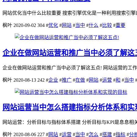
网站优化当中什么比较重要 搜索引擎优化是一种利用搜索引擎的
枫叶
2020-09-02
304
#
优化
#
网站
#
当中
#
什么
#
比较
#
重要
企业在做网站运营和推广当中必须了解这
企业在做网站运营和推广当中必须了解这五点! 网站运营的工
枫叶
2020-08-13
242
#
企业
#
推广
#
在做
#
网站
#
运营
#
和
#
当中
网站运营当中怎么搭建指标分析体系和实
网站运营：分析目标与指标体系搭建 分析目标与KPI是息息相
枫叶
2020-08-06
227
#
网站
#
运营
#
当中
#
怎么
#
搭建
#
指标
#
分